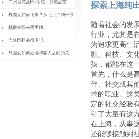
广州百花丛bhc论坛，交流品茶
探索上海纯
心...
外围女如何飞单？从北上广到一线
随着社会的发
城...
想做夜场去哪里找...
行业，尤其是
当外围挣的很多吗...
为追求更高生
融、科技、文
外围女如何处理和客人之间的关
孩，都能在这
系...
首先，什么是
伴、社交或其
求的职业。这
定的社交经验
引了大量有这
在上海，从事
还能够接触到